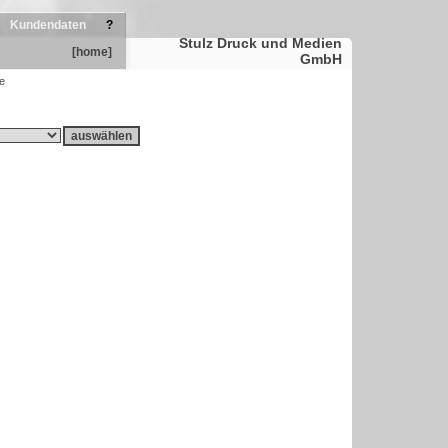
Kundendaten
?
Stulz Druck und Medien
[home]
GmbH
e
auswählen