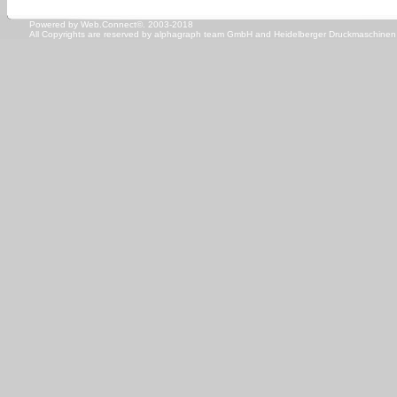
Powered by Web.Connect©. 2003-2018
All Copyrights are reserved by
alphagraph team GmbH
and
Heidelberger Druckmaschine