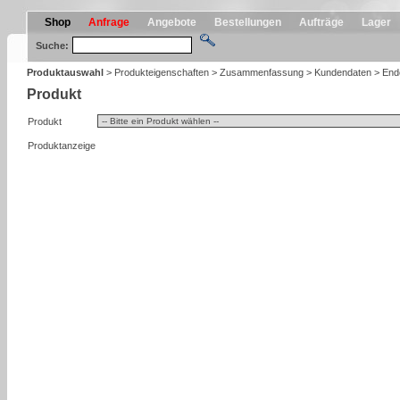
Shop
Anfrage
Angebote
Bestellungen
Aufträge
Lager
Suche:
Produktauswahl
>
Produkteigenschaften
>
Zusammenfassung
>
Kundendaten
>
End
Produkt
Produkt
Produktanzeige