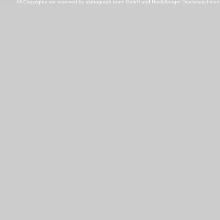
All Copyrights are reserved by
alphagraph team GmbH
and
Heidelberger Druckmaschine