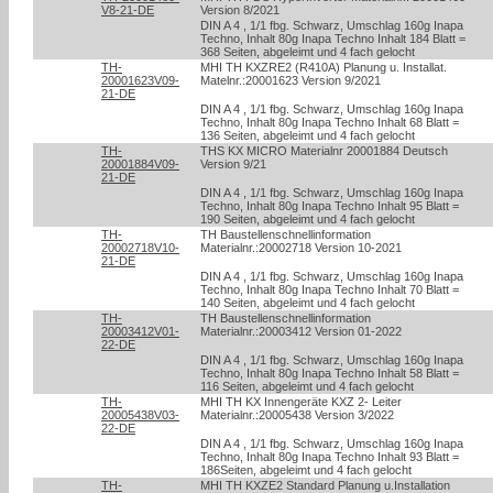
V8-21-DE
Version 8/2021
DIN A 4 , 1/1 fbg. Schwarz, Umschlag 160g Inapa
Techno, Inhalt 80g Inapa Techno Inhalt 184 Blatt =
368 Seiten, abgeleimt und 4 fach gelocht
TH-
MHI TH KXZRE2 (R410A) Planung u. Installat.
20001623V09-
Matelnr.:20001623 Version 9/2021
21-DE
DIN A 4 , 1/1 fbg. Schwarz, Umschlag 160g Inapa
Techno, Inhalt 80g Inapa Techno Inhalt 68 Blatt =
136 Seiten, abgeleimt und 4 fach gelocht
TH-
THS KX MICRO Materialnr 20001884 Deutsch
20001884V09-
Version 9/21
21-DE
DIN A 4 , 1/1 fbg. Schwarz, Umschlag 160g Inapa
Techno, Inhalt 80g Inapa Techno Inhalt 95 Blatt =
190 Seiten, abgeleimt und 4 fach gelocht
TH-
TH Baustellenschnellinformation
20002718V10-
Materialnr.:20002718 Version 10-2021
21-DE
DIN A 4 , 1/1 fbg. Schwarz, Umschlag 160g Inapa
Techno, Inhalt 80g Inapa Techno Inhalt 70 Blatt =
140 Seiten, abgeleimt und 4 fach gelocht
TH-
TH Baustellenschnellinformation
20003412V01-
Materialnr.:20003412 Version 01-2022
22-DE
DIN A 4 , 1/1 fbg. Schwarz, Umschlag 160g Inapa
Techno, Inhalt 80g Inapa Techno Inhalt 58 Blatt =
116 Seiten, abgeleimt und 4 fach gelocht
TH-
MHI TH KX Innengeräte KXZ 2- Leiter
20005438V03-
Materialnr.:20005438 Version 3/2022
22-DE
DIN A 4 , 1/1 fbg. Schwarz, Umschlag 160g Inapa
Techno, Inhalt 80g Inapa Techno Inhalt 93 Blatt =
186Seiten, abgeleimt und 4 fach gelocht
TH-
MHI TH KXZE2 Standard Planung u.Installation