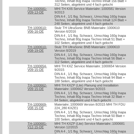
Techno, Inhalt 80g Inapa Techno Inhalt 156 Blatt =
312 Seiten, abgeleimt und 4 fach gelocht
TH-1000581-
MHI TH KX6 Service Materialnr.:1000581 Version
V09-13-DE
9/2013
DIN A 4 , 1/1 fbg. Schwarz, Umschlag 160g Inapa
Techno, Inhalt 80g Inapa Techno Inhalt 124 Blatt =
248 Seiten, abgeleimt und 4 fach gelocht
TH-1000610-
Stulz TH UltraSonic BNB Materialnr.:1000610
V06-16-DE
Version 6/2016
DIN A 4 , 1/1 fbg. Schwarz, Umschlag 160g Inapa
Techno, Inhalt 80g Inapa Techno Inhalt 51 Blatt =
102 Seiten, abgeleimt und 4 fach gelocht
TH-1000610-
Stulz TH UltraSonic BNB Materialnr.:1000610
V08-19-DE
Version 8/2019
DIN A 4 , 1/1 fbg. Schwarz, Umschlag 160g Inapa
Techno, Inhalt 80g Inapa Techno Inhalt 56 Blatt =
112 Seiten, abgeleimt und 4 fach gelocht
TH-1000654-
MHI TH KXZ Service Materialnr.:1000654 Version
V09-15-DE
9/2015
DIN A 4 , 1/1 fbg. Schwarz, Umschlag 160g Inapa
Techno, Inhalt 80g Inapa Techno Inhalt 94 Blatt =
188 Seiten, abgeleimt und 4 fach gelocht
TH-1000662-
MHI TH KXZP (Lite) Planung und Installation
V09-15-DE
Materialnr.:1000662 Version 9/2015
DIN A 4 , 1/1 fbg. Schwarz, Umschlag 160g Inapa
Techno, Inhalt 80g Inapa Techno Inhalt 32 Blatt =
64 Seiten, abgeleimt und 4 fach gelocht
TH-1000669-
Materialnr.:1000669 Version 8/2015 MHI TH FDU
V08-15-DE
224_280 KXZE1
DIN A 4 , 1/1 fbg. Schwarz, Umschlag 160g Inapa
Techno, Inhalt 80g Inapa Techno Inhalt 50 Blatt =
100 Seiten, abgeleimt und 4 fach gelocht
TH-1000681-
MHI TH KXZP (Lite) Service Materialnr.:1000681
V12-15-DE
Version 12/2015
DIN A 4 , 1/1 fbg. Schwarz, Umschlag 160g Inapa