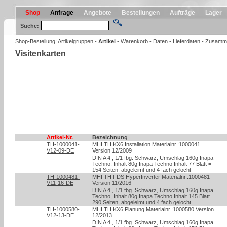
Shop
Anfrage
Angebote
Bestellungen
Aufträge
Lager
Suche:
Shop-Bestellung:
Artikelgruppen
-
Artikel
-
Warenkorb
-
Daten
-
Lieferdaten
-
Zusamm
Visitenkarten
Artikel-Nr.
Bezeichnung
TH-1000041-
MHI TH KX6 Installation Materialnr.:1000041
V12-09-DE
Version 12/2009
DIN A 4 , 1/1 fbg. Schwarz, Umschlag 160g Inapa
Techno, Inhalt 80g Inapa Techno Inhalt 77 Blatt =
154 Seiten, abgeleimt und 4 fach gelocht
TH-1000481-
MHI TH FDS HyperInverter Materialnr.:1000481
V11-16-DE
Version 11/2016
DIN A 4 , 1/1 fbg. Schwarz, Umschlag 160g Inapa
Techno, Inhalt 80g Inapa Techno Inhalt 145 Blatt =
290 Seiten, abgeleimt und 4 fach gelocht
TH-1000580-
MHI TH KX6 Planung Materialnr.:1000580 Version
V12-13-DE
12/2013
DIN A 4 , 1/1 fbg. Schwarz, Umschlag 160g Inapa