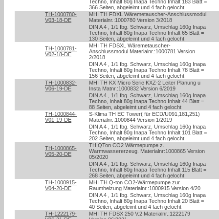
Techno, Inhalt 80g Inapa Techno Inhalt 183 Blatt =
366 Seiten, abgeleimt und 4 fach gelocht
TH-1000780-
MHI TH FDXL Wäremetauscher-Anschlussmodul
V03-18-DE
Materialnr.:1000780 Version 3/2018
DIN A 4 , 1/1 fbg. Schwarz, Umschlag 160g Inapa
Techno, Inhalt 80g Inapa Techno Inhalt 65 Blatt =
130 Seiten, abgeleimt und 4 fach gelocht
MHI TH FDSXL Wäremetauscher-
TH-1000781-
Anschlussmodul Materialnr.:1000781 Version
V02-18-DE
2/2018
DIN A 4 , 1/1 fbg. Schwarz, Umschlag 160g Inapa
Techno, Inhalt 80g Inapa Techno Inhalt 78 Blatt =
156 Seiten, abgeleimt und 4 fach gelocht
TH-1000832-
MHI TH KX Micro Serie KXZ-2 Leiter Planung u
V06-19-DE
Insta Matnr.:1000832 Version 6/2019
DIN A 4 , 1/1 fbg. Schwarz, Umschlag 160g Inapa
Techno, Inhalt 80g Inapa Techno Inhalt 44 Blatt =
88 Seiten, abgeleimt und 4 fach gelocht
TH-1000844-
S-Klima TH EC Tower( für ECD/U091,181,251)
V01-19-DE
Materialnr.:1000844 Version 1/2019
DIN A 4 , 1/1 fbg. Schwarz, Umschlag 160g Inapa
Techno, Inhalt 80g Inapa Techno Inhalt 101 Blatt =
202 Seiten, abgeleimt und 4 fach gelocht
TH QTon CO2 Wärmepumpe z.
TH-1000865-
Warmwassererzeug. Materialnr:1000865 Version
V05-20-DE
05/2020
DIN A 4 , 1/1 fbg. Schwarz, Umschlag 160g Inapa
Techno, Inhalt 80g Inapa Techno Inhalt 115 Blatt =
268 Seiten, abgeleimt und 4 fach gelocht
TH-1000915-
MHI TH Q-ton CO2-Wärmepumpe zur
V04-20-DE
Raumheizung Materialnr.:1000915 Version 4/20
DIN A 4 , 1/1 fbg. Schwarz, Umschlag 160g Inapa
Techno, Inhalt 80g Inapa Techno Inhalt 20 Blatt =
40 Seiten, abgeleimt und 4 fach gelocht
TH-1222179-
MHI TH FDSX 250 V.2 Materialnr.:1222179