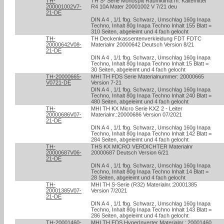
TH-
TH S- Serie Monosplit Raumklima m. Kältemittel
200001002V7-
R4 10A Mater 20001002 V 7/21 deu
21-DE
DIN A 4 , 1/1 fbg. Schwarz, Umschlag 160g Inapa
Techno, Inhalt 80g Inapa Techno Inhalt 155 Blatt =
310 Seiten, abgeleimt und 4 fach gelocht
TH-
TH Deckenkassentenverkleidung FDT FDTC
20000642V08-
Materialnr 20000642 Deutsch Version 8/21
21-DE
DIN A 4 , 1/1 fbg. Schwarz, Umschlag 160g Inapa
Techno, Inhalt 80g Inapa Techno Inhalt 15 Blatt =
30 Seiten, abgeleimt und 4 fach gelocht
TH-20000665-
MHI TH FDS Serie Materialnummer: 20000665
V0721-DE
Version 7-21
DIN A 4 , 1/1 fbg. Schwarz, Umschlag 160g Inapa
Techno, Inhalt 80g Inapa Techno Inhalt 240 Blatt =
480 Seiten, abgeleimt und 4 fach gelocht
TH-
MHI TH KX Micro Serie KXZ 2 - Leiter
20000686V07-
Materialnr.:20000686 Version 07/2021
21-DE
DIN A 4 , 1/1 fbg. Schwarz, Umschlag 160g Inapa
Techno, Inhalt 80g Inapa Techno Inhalt 142 Blatt =
284 Seiten, abgeleimt und 4 fach gelocht
TH-
THS KX MICRO VERDICHTER Materialnr
20000687V06-
20000687 Deutsch Version 6/21
21-DE
DIN A 4 , 1/1 fbg. Schwarz, Umschlag 160g Inapa
Techno, Inhalt 80g Inapa Techno Inhalt 14 Blatt =
28 Seiten, abgeleimt und 4 fach gelocht
TH-
MHI TH S-Serie (R32) Materialnr.:20001385
20001385V07-
Version 7/2021
21-DE
DIN A 4 , 1/1 fbg. Schwarz, Umschlag 160g Inapa
Techno, Inhalt 80g Inapa Techno Inhalt 143 Blatt =
286 Seiten, abgeleimt und 4 fach gelocht
TH-20001460-
MHI TH FDS HyperInverter Materialnr.: 20001460