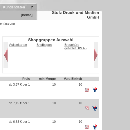
Kundendaten
?
Stulz Druck und Medien
[home]
GmbH
enfassung
Shopgruppen Auswahl
Visitenkarten
Briefbogen
Broschüre
geheftet DIN A5
Preis
min Menge
Verp.Einheit
ab 3,57 € per 1
10
10
ab 7,15 € per 1
10
10
ab 6,83 € per 1
10
10