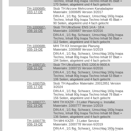
Techno, Inhalt 80g Inapa Techno Inhalt 85 Blatt =
170 Seiten, abgeleimt und 4 fach gelocht
TH-1000685-
Stulz TH Airzone Mehrzonen Kanaladapter
V03-17-DE
Materialnr.:1000685 Version 3/2017
DIN A 4 , 1/1 fbg. Schwarz, Umschlag 160g Inapa
Techno, Inhalt 80g Inapa Techno Inhalt 45 Blatt =
90 Seiten, abgeleimt und 4 fach gelocht
TH-1000687-
Stulz TH UltraSonic ENS 14 A - 18 A
V06-16-DE
Materialnr.:1000687 Version 6/2016
DIN A 4 , 1/1 fbg. Schwarz, Umschlag 160g Inapa
Techno, Inhalt 80g Inapa Techno Inhalt 56 Blatt =
112 Seiten, abgeleimt und 4 fach gelocht
TH-1000688-
MHI TH KX Innengeräte Planung
V05-19-DE
Materialnr.:1000688 Version 5/2019
DIN A 4 , 1/1 fbg. Schwarz, Umschlag 160g Inapa
Techno, Inhalt 80g Inapa Techno Inhalt 97 Blatt =
194 Seiten, abgeleimt und 4 fach gelocht
TH-1000715-
Stulz TH UltraSonic ENS 1200 A-9600 A
V06-16-DE
Materialnr.:1000715 Version 6/2016
DIN A 4 , 1/1 fbg. Schwarz, Umschlag 160g Inapa
Techno, Inhalt 80g Inapa Techno Inhalt 53 Blatt =
106 Seiten, abgeleimt und 4 fach gelocht
TH-1000759-
Stulz TH AquaBox Materialnr.:20012851 Version
V05-17-DE
3/2024
DIN A 4 , 1/1 fbg. Schwarz, Umschlag 160g Inapa
Techno, Inhalt 80g Inapa Techno Inhalt 78 Blatt =
156 Seiten, abgeleimt und 4 fach gelocht
TH-1000777-
MHI TH KXZR - 3 Leiter Planung u. Installat.
V01-19-DE
Materialnr.:1000777 Version 1/2019
DIN A 4 , 1/1 fbg. Schwarz, Umschlag 160g Inapa
Techno, Inhalt 80g Inapa Techno Inhalt 68 Blatt =
136 Seiten, abgeleimt und 4 fach gelocht
TH-1000778-
TH MHI KXZR - 3 Leiter Service
V06-19-DE
Materialnr.:1000778 Version 6/2019
DIN A 4 , 1/1 fbg. Schwarz, Umschlag 160g Inapa