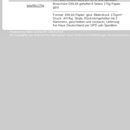
Broschüre DIN A4 geheftet 8 Seiten 170g Papier
bda48s170g
glzd.
--------------------------------------------------------
Format: DIN A4 Papier: glzd. Bilderdruck 170g/m²
Druck: 4/4 fbg. Skala, Rückstichgeheftet mit 2
Klammern, geschnitten und verpackt, Lieferung
frei Haus Deutschland per DPD udn Spedition
Powered by Web.Connect©. 2003-2018
All Copyrights are reserved by
alphagraph team GmbH
and
Heidelberger Druckmaschine