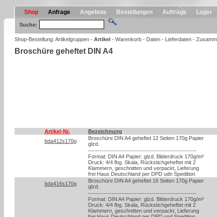
Shop
Anfrage
Angebote
Bestellungen
Aufträge
Lager
Suche:
Shop-Bestellung:
Artikelgruppen
-
Artikel
-
Warenkorb
-
Daten
-
Lieferdaten
-
Zusamm
Broschüre geheftet DIN A4
Artikel-Nr.
Bezeichnung
Broschüre DIN A4 geheftet 12 Seiten 170g Papier
bda412s170g
glzd.
--------------------------------------------------------
Format: DIN A4 Papier: glzd. Bilderdruck 170g/m²
Druck: 4/4 fbg. Skala, Rückstichgeheftet mit 2
Klammern, geschnitten und verpackt, Lieferung
frei Haus Deutschland per DPD udn Spedition
Broschüre DIN A4 geheftet 16 Seiten 170g Papier
bda416s170g
glzd.
--------------------------------------------------------
Format: DIN A4 Papier: glzd. Bilderdruck 170g/m²
Druck: 4/4 fbg. Skala, Rückstichgeheftet mit 2
Klammern, geschnitten und verpackt, Lieferung
frei Haus Deutschland per DPD und Spedition