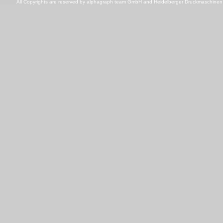
All Copyrights are reserved by
alphagraph team GmbH
and
Heidelberger Druckmaschine