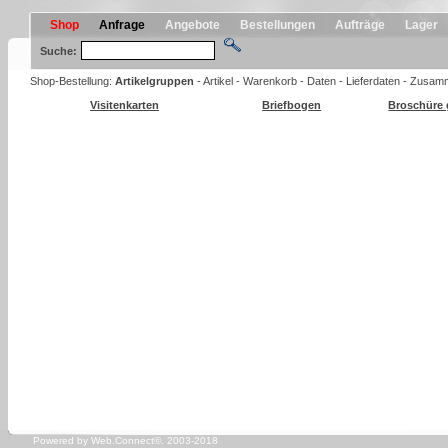
Shop
Anfrage
Angebote
Bestellungen
Aufträge
Lager
Suche:
Shop-Bestellung:
Artikelgruppen
-
Artikel
-
Warenkorb
-
Daten
-
Lieferdaten
-
Zusamm
Visitenkarten
Briefbogen
Broschüre 
Powered by Web.Connect©. 2003-2018