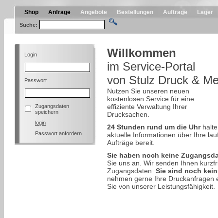
Shop
Anfrage
Angebote
Bestellungen
Aufträge
Lager
Suche:
Willkommen
Login
im Service-Portal
von Stulz Druck & M
Passwort
Nutzen Sie unseren neuen
kostenlosen Service für eine
effiziente Verwaltung Ihrer
Zugangsdaten
speichern
Drucksachen.
login
24 Stunden rund um die Uhr
halte
Passwort anfordern
aktuelle Informationen über Ihre la
Aufträge bereit.
Sie haben noch keine Zugangsd
Sie uns an. Wir senden Ihnen kurzfri
Zugangsdaten.
Sie sind noch kei
nehmen gerne Ihre Druckanfragen
Sie von unserer Leistungsfähigkeit.