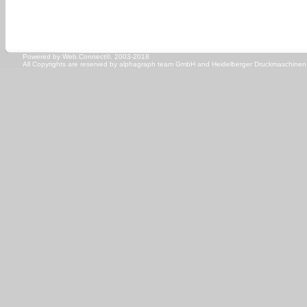
Powered by Web.Connect©. 2003-2018
All Copyrights are reserved by
alphagraph team GmbH
and
Heidelberger Druckmaschine