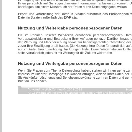
Ihnen persönlich auf Sie zugeschnittene Informationen anbieten zu können. 
übertragen, um einem Missbrauch der Daten durch Dritte entgegenzuwirken.
Export und Verarbeitung der Daten in Staaten außerhalb des Europäischen W
Daten in Staaten außerhalb des EWR statt.
Nutzung und Weitergabe personenbezogener Daten
Die im Rahmen unserer Webseiten erhobenen personenbezogenen Daten 
Vertragsabwicklung und Bearbeitung Ihrer Anfragen genutzt. Darüber hinaus e
der Werbung und Marktforschung sowie zur bedarfsgerechten Gestaltung der e
zuvor Ihre Einwilligung erteilt haben. Die Nutzung Ihrer Daten für persönlich au
nur im Falle Ihrer Einwilligung. Im Übrigen findet keine Weitergabe an Dritte 
selbstverständlich jederzeit mit Wirkung für die Zukunft widerrufen.
Nutzung und Weitergabe personenbezogener Daten
Wenn Sie Fragen zum Thema Datenschutz haben, stehen wir Ihnen gerne zur V
Impressum unserer Homepage. Sie können erfragen, welche Ihrer Daten bei u
Sie Auskünfte, Löschungs und Berichtigungswünsche zu Ihren Daten und gerne
Brief an uns senden.
Powered by Web.Connect©. 2003-2018
Imp
All Copyrights are reserved by
alphagraph team GmbH
and
Heidelberger Dr