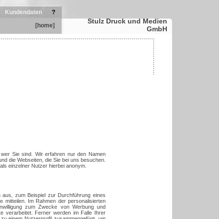
Kundendaten
?
Stulz Druck und Medien
[home]
GmbH
)
 wer Sie sind. Wir erfahren nur den Namen
und die Webseiten, die Sie bei uns besuchen.
als einzelner Nutzer hierbei anonym.
aus, zum Beispiel zur Durchführung eines
te mitteilen. Im Rahmen der personalisierten
 Einwilligung zum Zwecke von Werbung und
 verarbeitet. Ferner werden im Falle Ihrer
n zu einem Nutzerprofil zusammengefügt, um