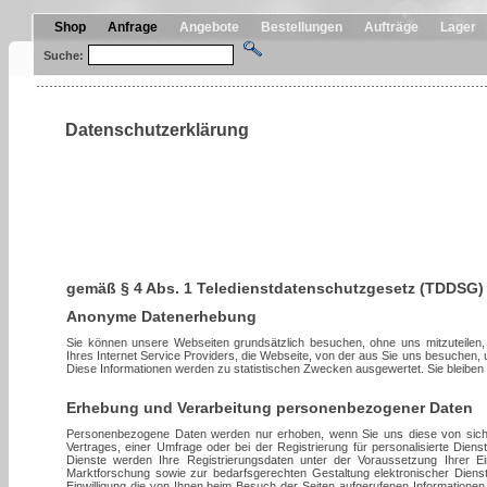
Shop
Anfrage
Angebote
Bestellungen
Aufträge
Lager
Suche:
Datenschutzerklärung
gemäß § 4 Abs. 1 Teledienstdatenschutzgesetz (TDDSG
Anonyme Datenerhebung
Sie können unsere Webseiten grundsätzlich besuchen, ohne uns mitzuteilen,
Ihres Internet Service Providers, die Webseite, von der aus Sie uns besuchen, 
Diese Informationen werden zu statistischen Zwecken ausgewertet. Sie bleiben 
Erhebung und Verarbeitung personenbezogener Daten
Personenbezogene Daten werden nur erhoben, wenn Sie uns diese von sich 
Vertrages, einer Umfrage oder bei der Registrierung für personalisierte Diens
Dienste werden Ihre Registrierungsdaten unter der Voraussetzung Ihrer
Marktforschung sowie zur bedarfsgerechten Gestaltung elektronischer Dienste
Einwilligung die von Ihnen beim Besuch der Seiten aufgerufenen Informatione