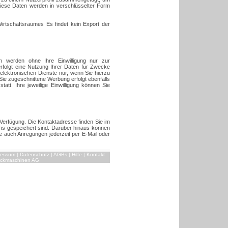
Diese Daten werden in verschlüsselter Form
irtschaftsraumes Es findet kein Export der
werden ohne Ihre Einwilligung nur zur
rfolgt eine Nutzung Ihrer Daten für Zwecke
lektronischen Dienste nur, wenn Sie hierzu
f Sie zugeschnittene Werbung erfolgt ebenfalls
statt. Ihre jeweilige Einwilligung können Sie
erfügung. Die Kontaktadresse finden Sie im
ns gespeichert sind. Darüber hinaus können
 auch Anregungen jederzeit per E-Mail oder
ressum
|
Datenschutz
|
AGBs
|
Hilfe
|
Kontakt
uckmaschinen AG